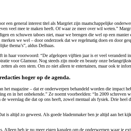
oor een general interest titel als Margriet zijn maatschappelijke onderw
s leven veel mee te maken heeft. Of waar ze meer over wil weten.” Marg
gen en schuwen taboes niet, maar we brengen die wel op een manier d
Al merken we wel – door onderzoek dat we regelmatig doen en door gespre
ijke thema’s”, aldus Delhaas.
t in haar voorwoord: “De afgelopen vijftien jaar is er veel veranderd i
iratie voor Glamour. Nog steeds zijn mode en beauty onze belangrijkste pi
 zetten als een stem. Om zo niet alleen te entertainen, maar ook te infor
redacties hoger op de agenda.
 van het magazine – dat er onderwerpen behandeld worden die impact he
rring en in het onbekende.” Ze noemt voorbeelden: “In 2009 schreven 
e weerslag die dat op ons heeft, zowel mentaal als fysiek. Drie heel 
t is altijd zo geweest. Als goede bladenmaker ben je altijd aan het kijke
n is. Alleen heb je nu meer eigen kanalen om de onderwerpen waar je ext