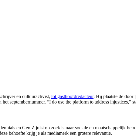
hrijver en cultuuractivist,
tot gasthoofdredacteur
. Hij plaatste de doo
n het septembernummer. “I do use the platform to address injustices,” st
llennials en Gen Z juist op zoek is naar sociale en maatschappelijk be
eze behoefte krijg je als mediamerk een grotere relevantie.