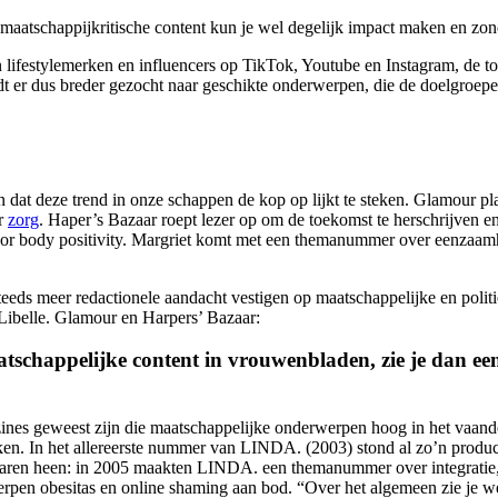
t maatschappijkritische content kun je wel degelijk impact maken en zon
lifestylemerken en influencers op TikTok, Youtube en Instagram, de to
rdt er dus breder gezocht naar geschikte onderwerpen, die de doelgroepen 
en dat deze trend in onze schappen de kop op lijkt te steken. Glamour 
er
zorg
. Haper’s Bazaar roept lezer op om de toekomst te herschrijven 
voor body positivity. Margriet komt met een themanummer over eenzaa
ds meer redactionele aandacht vestigen op maatschappelijke en politie
ibelle. Glamour en Harpers’ Bazaar:
 maatschappelijke content in vrouwenbladen, zie je dan
zines geweest zijn die maatschappelijke onderwerpen hoog in het vaande
n. In het allereerste nummer van LINDA. (2003) stond al zo’n product
jaren heen: in 2005 maakten LINDA. een themanummer over integratie,
 obesitas en online shaming aan bod. “Over het algemeen zie je wel da