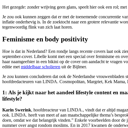
Het gezegde: zonder wrijving geen glans, speelt hier ook een rol; me
Je zou ook kunnen zeggen dat er met de toenemende concurrentie van 
inflatie onderhevig is. In de zoektocht naar een grotere relevantie wo
tegenwoordig flink van zich laat horen.
Feminisme en body positivity
Hoe is dat in Nederland? Een rondje langs recente covers laat ook zi
september-cover. Libelle komt met een special over feminisme en ov
haar naamgeefster in een bikini op de cover om aandacht te vragen 
editie met
middelbaar scholieren
uit de Bijlmer.
Je zou kunnen concluderen dat ook de Nederlandse vrouwenbladen stee
hoofdredacteuren van LINDA. Cosmopolitan, Margriet, Kek Mama, L
1: Als je kijkt naar het aandeel lifestyle content en
lifestyle?
Karin Swerink
, hoofdreacteur van LINDA., vindt dat er altijd maga
ook. LINDA. heeft van meet af aan maatschappelijke thema’s besproke
doen, omdat we dat belangrijk vinden.” Enkele voorbeelden door de 
nummer over angst rondom moslims. En in 2017 kwamen de onderwerpen