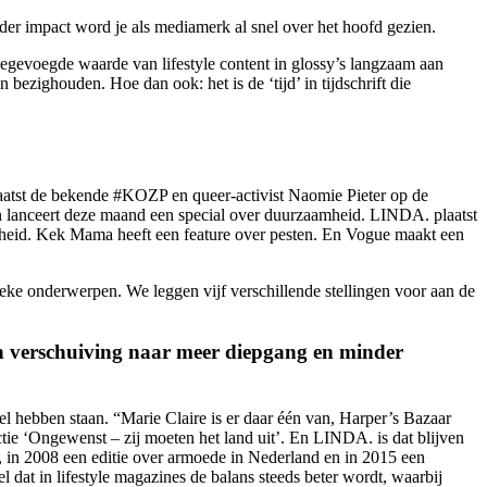
der impact word je als mediamerk al snel over het hoofd gezien.
egevoegde waarde van lifestyle content in glossy’s langzaam aan
bezighouden. Hoe dan ook: het is de ‘tijd’ in tijdschrift die
plaatst de bekende #KOZP en queer-activist Naomie Pieter op de
en lanceert deze maand een special over duurzaamheid. LINDA. plaatst
mheid. Kek Mama heeft een feature over pesten. En Vogue maakt een
ke onderwerpen. We leggen vijf verschillende stellingen voor aan de
 een verschuiving naar meer diepgang en minder
l hebben staan. “Marie Claire is er daar één van, Harper’s Bazaar
ie ‘Ongewenst – zij moeten het land uit’. En LINDA. is dat blijven
 in 2008 een editie over armoede in Nederland en in 2015 een
t in lifestyle magazines de balans steeds beter wordt, waarbij