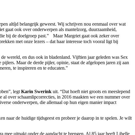
erpen altíjd belangrijk geweest. Wij schrijven nou eenmaal over wat
riet gaat ook over onderwerpen als mantelzorg, duurzaamheid,
ie bij de doelgroep past.” Maar Margriet gaat ook zeker over
kken met onze lezers – dat haar interesse toch vooral ligt bij
n de wereld, en dus ook in bladenland. Vijftien jaar geleden was Sex
jlers. Maar de derde pijler, opinie, staat de afgelopen jaren zij aan
meren, te inspireren en te educaten.”
bben”, legt
Karin Swerink
uit. “Dat hoeft niet groots en meeslepend
we al over schaamlipcorrecties, in 2016 maakten we een nummer over
diverse onderwerpen, die allemaal op hun eigen manier impact
n naar de huidige tijdsgeest en probeer je daarop in te spelen. Je wilt
ra mee uitpakt onder de aandacht te brengen. Al 85 jaar heeft Libelle