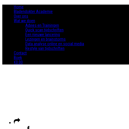
Home
Bladendokter Academie
Over ons
Wat we doen
Advies en Trainingen
Quick scan tijdschriften
Een nieuwe lancering
Lezingen en brainstorms
Data analyse online en social media
Restyle van tijdschriften
Contact
Boek
€0.00