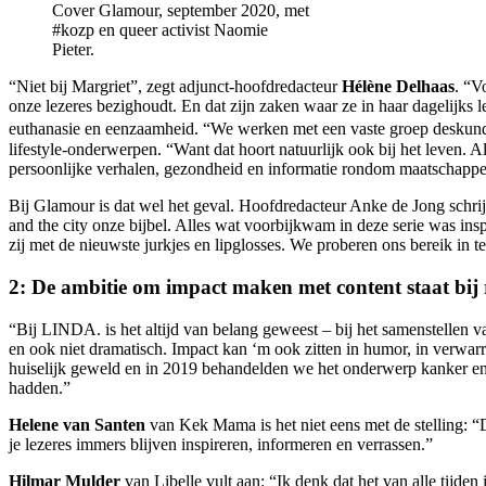
Cover Glamour, september 2020, met
#kozp en queer activist Naomie
Pieter.
“Niet bij Margriet”, zegt adjunct-hoofdredacteur
Hélène Delhaas
. “V
onze lezeres bezighoudt. En dat zijn zaken waar ze in haar dagelijk
euthanasie en eenzaamheid. “We werken met een vaste groep deskundi
lifestyle-onderwerpen. “Want dat hoort natuurlijk ook bij het leven. 
persoonlijke verhalen, gezondheid en informatie rondom maatschappel
Bij Glamour is dat wel het geval. Hoofdredacteur Anke de Jong schrijf
and the city onze bijbel. Alles wat voorbijkwam in deze serie was insp
zij met de nieuwste jurkjes en lipglosses. We proberen ons bereik in te
2: De ambitie om impact maken met content staat bij 
“Bij LINDA. is het altijd van belang geweest – bij het samenstellen
en ook niet dramatisch. Impact kan ‘m ook zitten in humor, in verwa
huiselijk geweld en in 2019 behandelden we het onderwerp kanker en d
hadden.”
Helene van Santen
van Kek Mama is het niet eens met de stelling: “Da
je lezeres immers blijven inspireren, informeren en verrassen.”
Hilmar Mulder
van Libelle vult aan: “Ik denk dat het van alle tijde