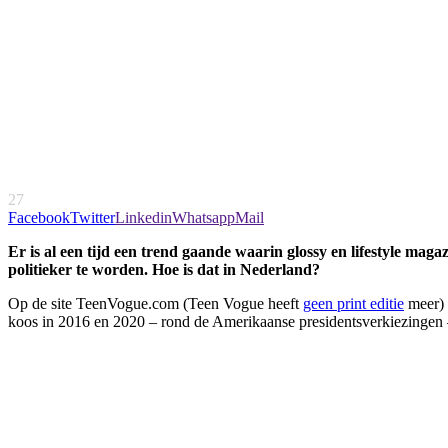
27
Facebook
Twitter
Linkedin
Whatsapp
Mail
Er is al een tijd een trend gaande waarin glossy en lifestyle mag
politieker te worden. Hoe is dat in Nederland?
Op de site TeenVogue.com (Teen Vogue heeft
geen print editie
meer) z
koos in 2016 en 2020 – rond de Amerikaanse presidentsverkiezingen –