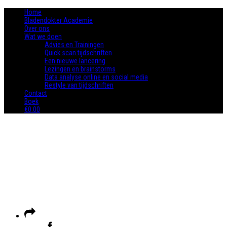
Home
Bladendokter Academie
Over ons
Wat we doen
Advies en Trainingen
Quick scan tijdschriften
Een nieuwe lancering
Lezingen en brainstorms
Data analyse online en social media
Restyle van tijdschriften
Contact
Boek
€0.00